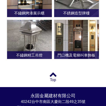
不鏽鋼烤漆展示櫃
不銹鋼造型牌樓
不鏽鋼精工吊燈
門口機及電梯叫車飾板
Top
永固金屬建材有限公司
40242台中市南區大慶街二段49之35號